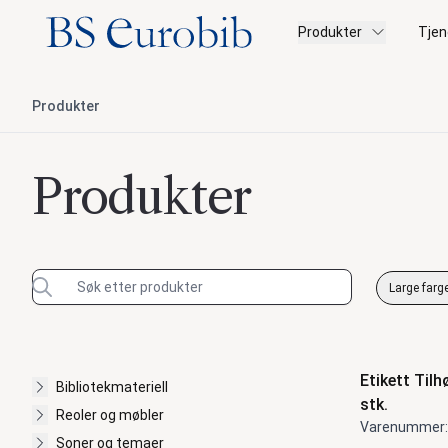
BS Eurobib
Produkter
Tjen
Produkter
Produkter
Large farge
F
Nyhet
Filter
Produk
Kategorier
Etikett Tilh
Bibliotekmateriell
stk.
Reoler og møbler
Varenummer:
Soner og temaer