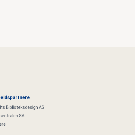
eidspartnere
s Biblioteksdesign AS
ksentralen SA
ere