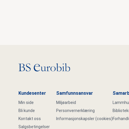
Gå til hovedsiden
Kundesenter
Samfunnsansvar
Samarb
Min side
Miljøarbeid
Lammhult
Bli kunde
Personvernerklæring
Bibliote
Kontakt oss
Informasjonskapsler (cookies)
Forhandl
Salgsbetingelser