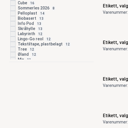
Cube
16
Etikett, valg
Sommerles 2026
8
Varenummer:
Pelloplast
14
Biobasert
13
Info Pod
13
Skråhylle
13
Labyrinth
12
Lingo-Go reol
12
Etikett, valg
Tekstiltape, plastbelagt
12
Varenummer:
Tree
12
Øland
12
Mix
11
Stockholm
11
Gule klassifiseringsetiketter
10
Trepuffer
10
Etikett, valg
Gotland
9
TILBUDSVARER
Varenummer:
8
Ven
9
Woody
9
Filmoplast T
8
Kinkeliane
8
Wildlife
8
Etikett, valg
Flatline
7
Kontor- og arbeidsstoler
7
Varenummer:
Memphis
6