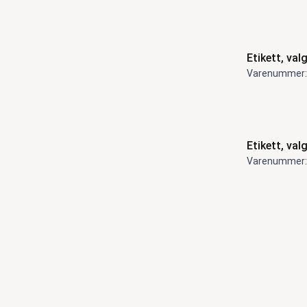
Refleks
6
Skilt, aluminiumsfot
6
Systemskap
6
Vangebord
6
Etikett, valg
Ada
5
Owl
5
Varenummer:
Ergoline
3
SACKit
1
Kalix, dyp
2
Larry
1
Etikett, valg
Varenummer: