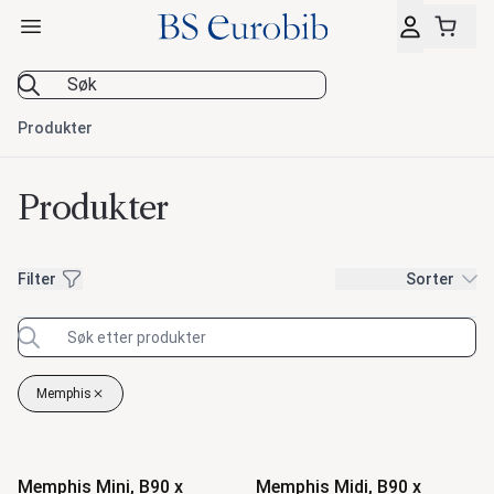
Åpne hovedmeny
BS Eurobib
Produkter
Produkter
Filter
Filter
Sorter
Memphis
Fjern filter
Produkter
Memphis Mini, B90 x
Memphis Midi, B90 x