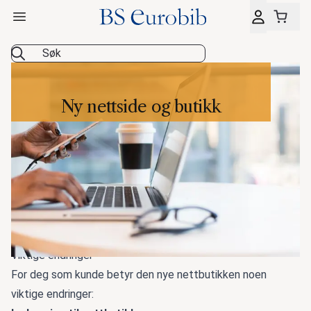
Åpne hovedmeny
BS Eurobib
Ny nettside og butikk
Velkommen til ny nettside og nettbutikk som ble lansert 3.
mars 2025.
Viktige endringer
For deg som kunde betyr den nye nettbutikken noen
viktige endringer: