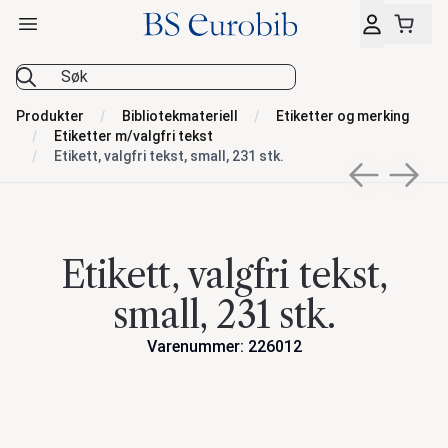
Åpne hovedmeny
BS Eurobib
Produkter
Bibliotekmateriell
Etiketter og merking
Etiketter m/valgfri tekst
Etikett, valgfri tekst, small, 231 stk.
Previous sli
Next s
Etikett, valgfri tekst,
small, 231 stk.
Varenummer: 226012
Handlinger