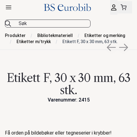
Åpne hovedmeny
BS Eurobib
Produkter
Bibliotekmateriell
Etiketter og merking
Etiketter m/trykk
Etikett F, 30 x 30 mm, 63 stk.
Previous sli
Next s
Etikett F, 30 x 30 mm, 63
stk.
Varenummer: 2415
Handlinger
Beskrivelse
Få orden på bildebøker eller tegneserier i krybber!