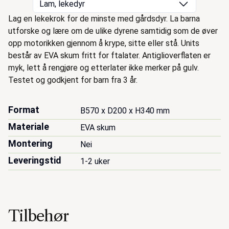
Lam, lekedyr
Beskrivelse
Lag en lekekrok for de minste med gårdsdyr. La barna
utforske og lære om de ulike dyrene samtidig som de øver
opp motorikken gjennom å krype, sitte eller stå. Units
består av EVA skum fritt for ftalater. Antiglioverflaten er
myk, lett å rengjøre og etterlater ikke merker på gulv.
Testet og godkjent for barn fra 3 år.
Format
B570 x D200 x H340 mm
Materiale
EVA skum
Montering
Nei
Leveringstid
1-2 uker
Tilbehør