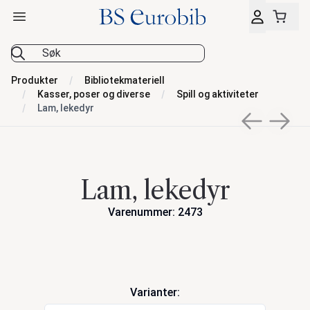
Åpne hovedmeny
BS Eurobib
Produkter
Bibliotekmateriell
Kasser, poser og diverse
Spill og aktiviteter
Lam, lekedyr
Previous sli
Next s
Lam, lekedyr
Varenummer: 2473
Handlinger
Varianter: