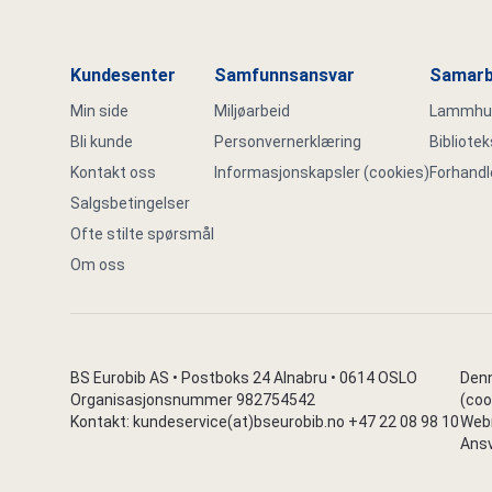
Kundesenter
Samfunnsansvar
Samarb
Min side
Miljøarbeid
Lammhult
Bli kunde
Personvernerklæring
Bibliote
Kontakt oss
Informasjonskapsler (cookies)
Forhandl
Salgsbetingelser
Ofte stilte spørsmål
Om oss
BS Eurobib AS • Postboks 24 Alnabru • 0614 OSLO
Denn
Organisasjonsnummer 982754542
(coo
Kontakt: kundeservice(at)bseurobib.no +47 22 08 98 10
Webr
Ansv