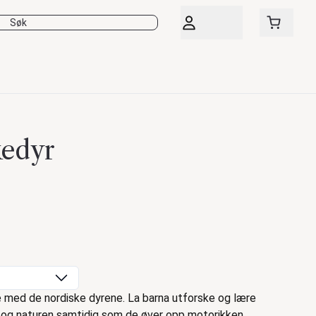
kedyr
e med de nordiske dyrene. La barna utforske og lære
 og naturen samtidig som de øver opp motorikken