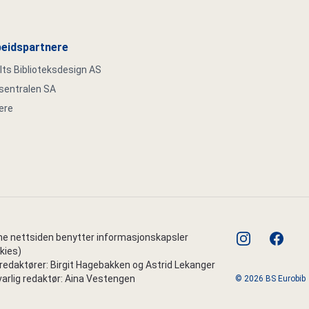
eidspartnere
s Biblioteksdesign AS
ksentralen SA
ere
instagram
faceboo
e nettsiden benytter informasjonskapsler
kies)
edaktører: Birgit Hagebakken og Astrid Lekanger
arlig redaktør: Aina Vestengen
© 2026 BS Eurobib