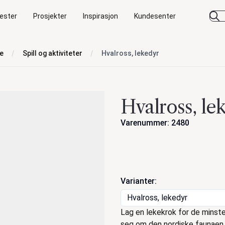
ester
Prosjekter
Inspirasjon
Kundesenter
se
Spill og aktiviteter
Hvalross, lekedyr
Hvalross, le
Varenummer: 2480
Handlinger
Varianter:
Hvalross, lekedyr
Beskrivelse
Lag en lekekrok for de minst
seg om den nordiske faunaen