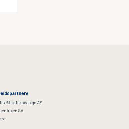
eidspartnere
s Biblioteksdesign AS
ksentralen SA
ere