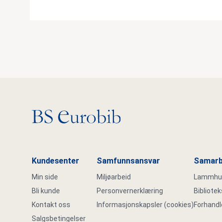
Gå til hovedsiden
Kundesenter
Samfunnsansvar
Samarb
Min side
Miljøarbeid
Lammhult
Bli kunde
Personvernerklæring
Bibliote
Kontakt oss
Informasjonskapsler (cookies)
Forhandl
Salgsbetingelser