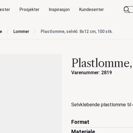
ester
Prosjekter
Inspirasjon
Kundesenter
se
Lommer
Plastlomme, selvkl. 8x12 cm, 100 stk.
Plastlomme, 
Varenummer: 2819
Handlinger
Beskrivelse
Selvklebende plastlomme til e
Format
Materiale