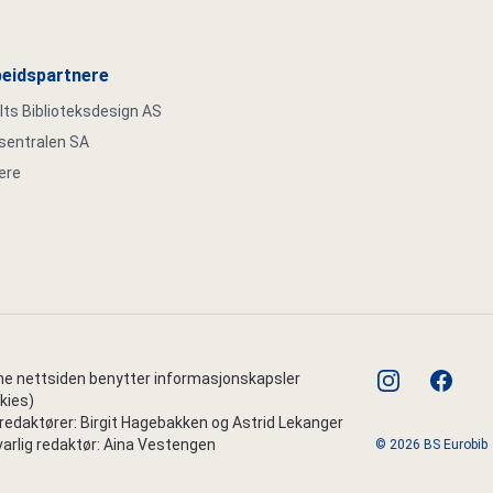
eidspartnere
s Biblioteksdesign AS
ksentralen SA
ere
instagram
faceboo
e nettsiden benytter informasjonskapsler
kies)
edaktører: Birgit Hagebakken og Astrid Lekanger
arlig redaktør: Aina Vestengen
© 2026 BS Eurobib