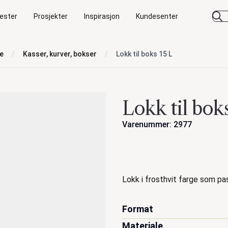
ester
Prosjekter
Inspirasjon
Kundesenter
se
Kasser, kurver, bokser
Lokk til boks 15 L
Lokk til bok
Varenummer: 2977
Handlinger
Beskrivelse
Lokk i frosthvit farge som pas
Format
Materiale