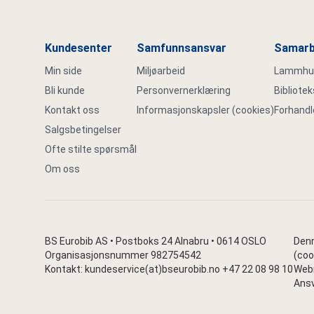
Kundesenter
Samfunnsansvar
Samarb
Min side
Miljøarbeid
Lammhult
Bli kunde
Personvernerklæring
Bibliote
Kontakt oss
Informasjonskapsler (cookies)
Forhandl
Salgsbetingelser
Ofte stilte spørsmål
Om oss
BS Eurobib AS • Postboks 24 Alnabru • 0614 OSLO
Denn
Organisasjonsnummer 982754542
(coo
Kontakt: kundeservice(at)bseurobib.no +47 22 08 98 10
Webr
Ansv