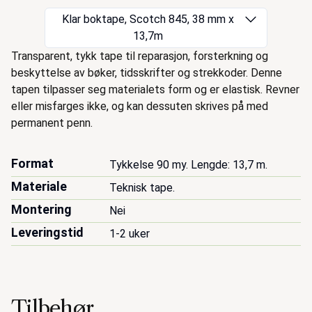
Klar boktape, Scotch 845, 38 mm x
13,7m
Beskrivelse
Transparent, tykk tape til reparasjon, forsterkning og
beskyttelse av bøker, tidsskrifter og strekkoder. Denne
tapen tilpasser seg materialets form og er elastisk. Revner
eller misfarges ikke, og kan dessuten skrives på med
permanent penn.
Format
Tykkelse 90 my. Lengde: 13,7 m.
Materiale
Teknisk tape.
Montering
Nei
Leveringstid
1-2 uker
Tilbehør