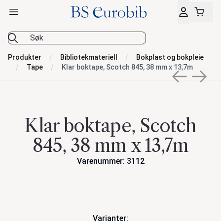
Åpne hovedmeny
BS Eurobib
Produkter
Bibliotekmateriell
Bokplast og bokpleie
Tape
Klar boktape, Scotch 845, 38 mm x 13,7m
Previous sli
Next s
Klar boktape, Scotch
845, 38 mm x 13,7m
Varenummer: 3112
Handlinger
Varianter: