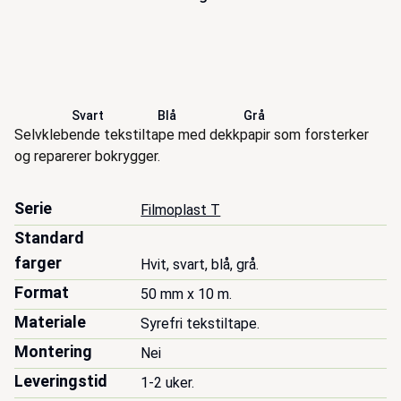
Svart
Blå
Grå
Beskrivelse
Selvklebende tekstiltape med dekkpapir som forsterker
og reparerer bokrygger.
Serie
Filmoplast T
Standard
farger
Hvit, svart, blå, grå.
Format
50 mm x 10 m.
Materiale
Syrefri tekstiltape.
Montering
Nei
Leveringstid
1-2 uker.