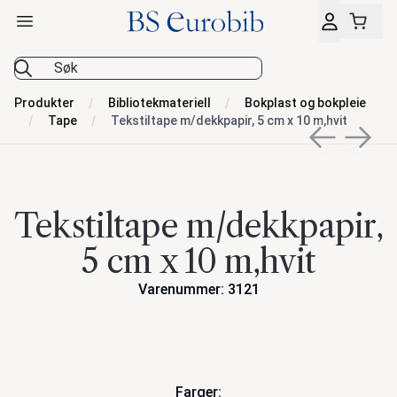
Åpne hovedmeny
BS Eurobib
Produkter
Bibliotekmateriell
Bokplast og bokpleie
Tape
Tekstiltape m/dekkpapir, 5 cm x 10 m,hvit
Previous sli
Next s
Tekstiltape m/dekkpapir,
5 cm x 10 m,hvit
Varenummer: 3121
Handlinger
Farger: