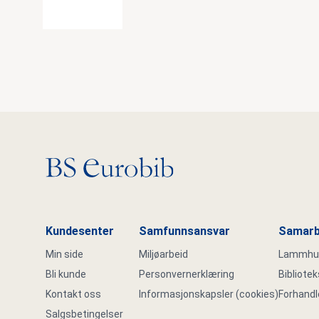
Gå til hovedsiden
Kundesenter
Samfunnsansvar
Samarb
Min side
Miljøarbeid
Lammhult
Bli kunde
Personvernerklæring
Bibliote
Kontakt oss
Informasjonskapsler (cookies)
Forhandl
Salgsbetingelser