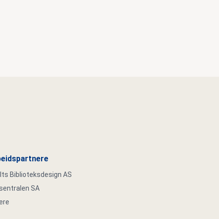
eidspartnere
s Biblioteksdesign AS
ksentralen SA
ere