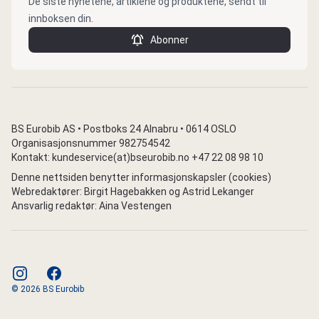
De siste nyhetene, artiklene og produktene, sendt til
innboksen din.
Abonner
BS Eurobib AS • Postboks 24 Alnabru • 0614 OSLO
Organisasjonsnummer 982754542
Kontakt: kundeservice(at)bseurobib.no +47 22 08 98 10
Denne nettsiden benytter informasjonskapsler (cookies)
Webredaktører: Birgit Hagebakken og Astrid Lekanger
Ansvarlig redaktør: Aina Vestengen
instagram
facebook
© 2026 BS Eurobib