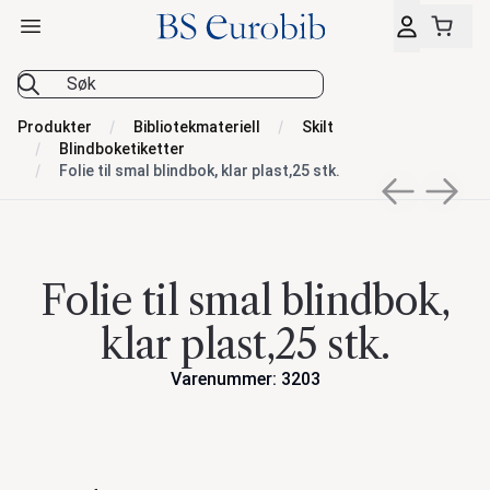
Åpne hovedmeny
BS Eurobib
Produkter
Bibliotekmateriell
Skilt
Blindboketiketter
Folie til smal blindbok, klar plast,25 stk.
Previous sli
Next s
Folie til smal blindbok,
klar plast,25 stk.
Varenummer: 3203
Handlinger