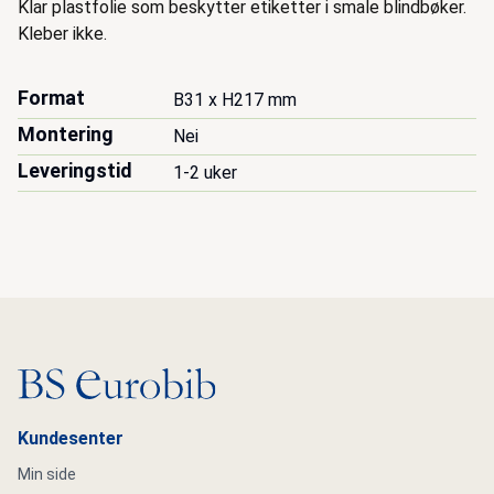
Beskrivelse
Klar plastfolie som beskytter etiketter i smale blindbøker.
Kleber ikke.
Format
B31 x H217 mm
Montering
Nei
Leveringstid
1-2 uker
Gå til hovedsiden
Kundesenter
Min side