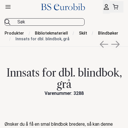
Åpne hovedmeny
BS Eurobib
Produkter
Bibliotekmateriell
Skilt
Blindbøker
Innsats for dbl. blindbok, grå
Previous sli
Next s
Innsats for dbl. blindbok,
grå
Varenummer: 3288
Handlinger
Beskrivelse
Ønsker du å få en smal blindbok bredere, så kan denne