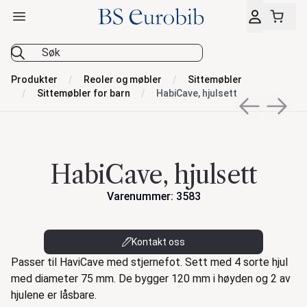
Åpne hovedmeny
BS Eurobib
Produkter
Reoler og møbler
Sittemøbler
Sittemøbler for barn
HabiCave, hjulsett
Previous sli
Next s
HabiCave, hjulsett
Varenummer: 3583
Kontakt oss
Beskrivelse
Passer til HaviCave med stjernefot. Sett med 4 sorte hjul
med diameter 75 mm. De bygger 120 mm i høyden og 2 av
hjulene er låsbare.