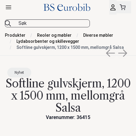
Åpne hovedmeny
BS Eurobib
Produkter
Reoler og møbler
Diverse møbler
Lydabsorbenter og skillevegger
Softline gulvskjerm, 1200 x 1500 mm, mellomgrå Salsa
Previous sli
Next s
Nyhet
Softline gulvskjerm, 1200
x 1500 mm, mellomgrå
Salsa
Varenummer: 36415