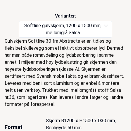
Handlinger
Varianter:
Softline gulvskjerm, 1200 x 1500 mm,
mellomgrå Salsa
Beskrivelse
Gulvskjerm Softline 30 fra Abstracta er en tidløs og
fleksibel skillevegg som effektivt absorberer lyd. Dermed
har man både romavdeling og lydabsorbering i samme
enhet. I miljøer med høy lydbelastning gir skjermen den
høyeste lydabsorberingen (klasse A). Skjermen er
sertifisert med Svensk møbelfakta og er brannklassifisert.
Leveres med ben i sort aluminium og er enkel å montere
helt uten verktøy. Trukket med mellomgrått stoff Salsa
nr.36, som lagerføres. Kan leveres i andre farger og i andre
formater på forespørsel.
Skjerm B1200 x H1500 x D30 mm, 
Format
Benhøyde 50 mm