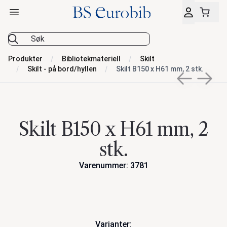
Åpne hovedmeny
BS Eurobib
Produkter
Bibliotekmateriell
Skilt
Skilt - på bord/hyllen
Skilt B150 x H61 mm, 2 stk.
Previous sli
Next s
Skilt B150 x H61 mm, 2
stk.
Varenummer: 3781
Handlinger
Varianter: