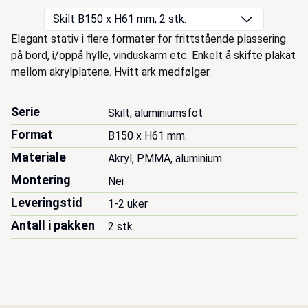
Skilt B150 x H61 mm, 2 stk.
Beskrivelse
Elegant stativ i flere formater for frittstående plassering
på bord, i/oppå hylle, vinduskarm etc. Enkelt å skifte plakat
mellom akrylplatene. Hvitt ark medfølger.
Serie
Skilt, aluminiumsfot
Format
B150 x H61 mm.
Materiale
Akryl, PMMA, aluminium
Montering
Nei
Leveringstid
1-2 uker
Antall i pakken
2 stk.