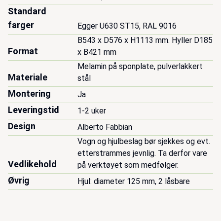
Standard
farger
Egger U630 ST15, RAL 9016
B543 x D576 x H1113 mm. Hyller D185 
Format
x B421 mm
Melamin på sponplate, pulverlakkert 
Materiale
stål
Montering
Ja
Leveringstid
1-2 uker
Design
Alberto Fabbian
Vogn og hjulbeslag bør sjekkes og evt. 
etterstrammes jevnlig. Ta derfor vare 
Vedlikehold
på verktøyet som medfølger.
Øvrig
Hjul: diameter 125 mm, 2 låsbare