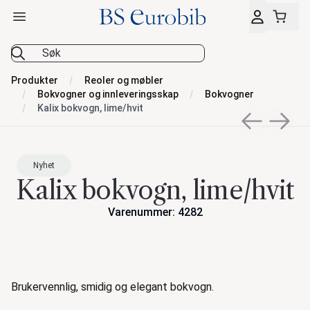
Åpne hovedmeny
BS Eurobib
Produkter
Reoler og møbler
Bokvogner og innleveringsskap
Bokvogner
Kalix bokvogn, lime/hvit
Previous sli
Next s
Nyhet
Kalix bokvogn, lime/hvit
Varenummer: 4282
Handlinger
Beskrivelse
Brukervennlig, smidig og elegant bokvogn.