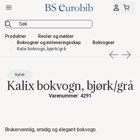
Åpne hovedmeny
BS Eurobib
Produkter
Reoler og møbler
Bokvogner og innleveringsskap
Bokvogner
Kalix bokvogn, bjørk/grå
Previous sli
Next s
Nyhet
Kalix bokvogn, bjørk/grå
Varenummer: 4291
Handlinger
Beskrivelse
Brukervennlig, smidig og elegant bokvogn.