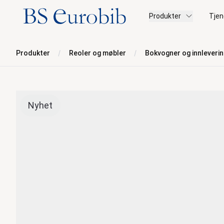
BS Eurobib
Produkter
Tjen
Produkter
Reoler og møbler
Bokvogner og innleveri
Nyhet