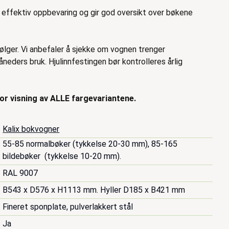
r effektiv oppbevaring og gir god oversikt over bøkene
lger. Vi anbefaler å sjekke om vognen trenger
neders bruk. Hjulinnfestingen bør kontrolleres årlig
for visning av ALLE fargevariantene.
Kalix bokvogner
55-85 normalbøker (tykkelse 20-30 mm), 85-165 
bildebøker  (tykkelse 10-20 mm).
RAL 9007
B543 x D576 x H1113 mm. Hyller D185 x B421 mm
Fineret sponplate, pulverlakkert stål
Ja