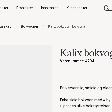
ester
Prosjekter
Inspirasjon
Kundesenter
ngsskap
Bokvogner
Kalix bokvogn, bøk/grå
Kalix bokvo
Varenummer: 4294
Handlinger
Beskrivelse
Brukervennlig, smidig og eleg
Enkelsidig bokvogn med 4 hyll
tilpasses ulike bokstørrelser.