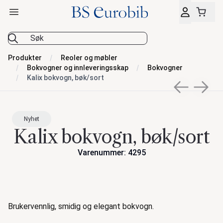
Åpne hovedmeny
BS Eurobib
Produkter
Reoler og møbler
Bokvogner og innleveringsskap
Bokvogner
Kalix bokvogn, bøk/sort
Previous sli
Next s
Nyhet
Kalix bokvogn, bøk/sort
Varenummer: 4295
Handlinger
Beskrivelse
Brukervennlig, smidig og elegant bokvogn.