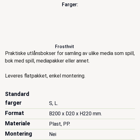
Farger:
Frosthvit
Beskrivelse
Praktiske utlånsbokser for samling av ulike media som spill,
bok med spill, mediapakker eller annet.
Leveres flatpakket, enkel montering.
Standard
farger
S, L.
Format
B200 x D20 x H220 mm.
Materiale
Plast, PP.
Montering
Nei