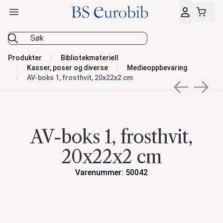
Åpne hovedmeny
BS Eurobib
Produkter
Bibliotekmateriell
Kasser, poser og diverse
Medieoppbevaring
AV-boks 1, frosthvit, 20x22x2 cm
Previous sli
Next s
AV-boks 1, frosthvit,
20x22x2 cm
Varenummer: 50042
Handlinger