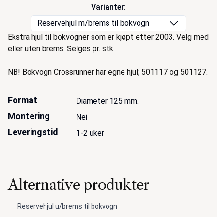
Varianter:
Reservehjul m/brems til bokvogn
Beskrivelse
Ekstra hjul til bokvogner som er kjøpt etter 2003. Velg med
eller uten brems. Selges pr. stk.
NB! Bokvogn Crossrunner har egne hjul; 501117 og 501127.
Format
Diameter 125 mm.
Montering
Nei
Leveringstid
1-2 uker
Alternative produkter
Reservehjul u/brems til bokvogn