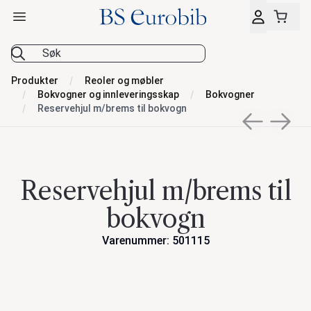
Åpne hovedmeny
BS Eurobib
Produkter
Reoler og møbler
Bokvogner og innleveringsskap
Bokvogner
Reservehjul m/brems til bokvogn
Previous sli
Next s
Reservehjul m/brems til
bokvogn
Varenummer: 501115
Handlinger