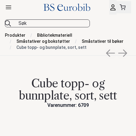
Åpne hovedmeny
BS Eurobib
Produkter
Bibliotekmateriell
Småstativer og bokstøtter
Småstativer til bøker
Cube topp- og bunnplate, sort, sett
Previous sli
Next s
Cube topp- og
bunnplate, sort, sett
Varenummer: 6709
Handlinger