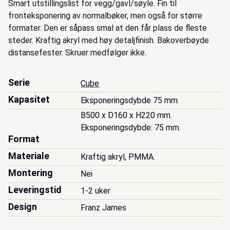
Beskrivelse
Smart utstillingslist for vegg/gavl/søyle. Fin til
fronteksponering av normalbøker, men også for større
formater. Den er såpass smal at den får plass de fleste
steder. Kraftig akryl med høy detaljfinish. Bakoverbøyde
distansefester. Skruer medfølger ikke.
Serie
Cube
Kapasitet
Eksponeringsdybde 75 mm.
B500 x D160 x H220 mm.

Eksponeringsdybde: 75 mm.

Format
Materiale
Kraftig akryl, PMMA.
Montering
Nei
Leveringstid
1-2 uker
Design
Franz James