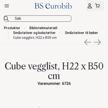
Åpne hovedmeny
BS Eurobib
Produkter
Bibliotekmateriell
Småstativer og bokstøtter
Småstativer til bøker
Cube vegglist, H22 x B50 cm
Previous sli
Next s
Cube vegglist, H22 x B50
cm
Varenummer: 6726
Handlinger