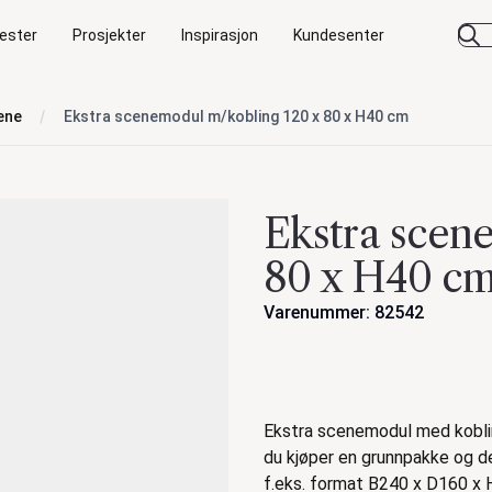
ester
Prosjekter
Inspirasjon
Kundesenter
ene
Ekstra scenemodul m/kobling 120 x 80 x H40 cm
Ekstra scen
80 x H40 c
Varenummer: 82542
Handlinger
Beskrivelse
Ekstra scenemodul med kobli
du kjøper en grunnpakke og 
f.eks. format B240 x D160 x 