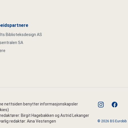
eidspartnere
s Biblioteksdesign AS
ksentralen SA
ere
instagram
faceboo
e nettsiden benytter informasjonskapsler
kies)
edaktører: Birgit Hagebakken og Astrid Lekanger
arlig redaktør: Aina Vestengen
© 2026 BS Eurobib