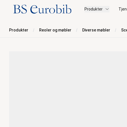
BS Eurobib
Produkter
Tjen
Produkter
Reoler og møbler
Diverse møbler
Sc