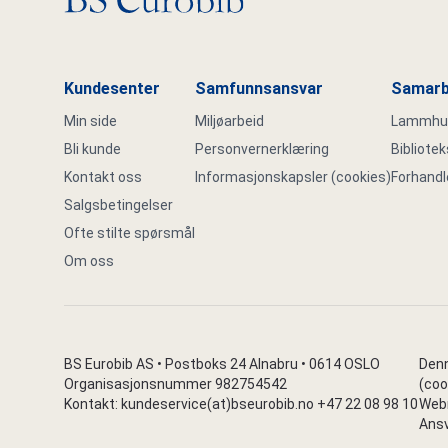
Kundesenter
Samfunnsansvar
Samarb
Min side
Miljøarbeid
Lammhult
Bli kunde
Personvernerklæring
Bibliote
Kontakt oss
Informasjonskapsler (cookies)
Forhandl
Salgsbetingelser
Ofte stilte spørsmål
Om oss
BS Eurobib AS • Postboks 24 Alnabru • 0614 OSLO
Denn
Organisasjonsnummer 982754542
(coo
Kontakt: kundeservice(at)bseurobib.no +47 22 08 98 10
Webr
Ansv