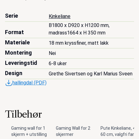
Serie
Kinkeliane
B1800 x D920 x H1200 mm, 
Format
madrass1664 x H 350 mm
Materiale
18 mm kryssfiner, matt lakk
Montering
Nei
Leveringstid
6-8 uker
Design
Grethe Sivertsen og Karl Marius Sveen
hallingdal (PDF)
Tilbehør
Gaming wall for 1
Gaming Wall for 2
Pute Kinkeliane, 43 
skjerm + utstilling
skjermer
60 cm, valgfri farge