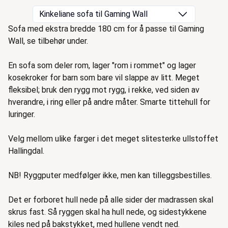
Kinkeliane sofa til Gaming Wall
Beskrivelse
Sofa med ekstra bredde 180 cm for å passe til Gaming
Wall, se tilbehør under.
En sofa som deler rom, lager "rom i rommet" og lager
kosekroker for barn som bare vil slappe av litt. Meget
fleksibel; bruk den rygg mot rygg, i rekke, ved siden av
hverandre, i ring eller på andre måter. Smarte tittehull for
luringer.
Velg mellom ulike farger i det meget slitesterke
ullstoffet
Hallingdal
.
NB! Ryggputer medfølger ikke, men kan tilleggsbestilles.
Det er forboret hull nede på alle sider der madrassen skal
skrus fast. Så ryggen skal ha hull nede, og sidestykkene
kiles ned på bakstykket, med hullene vendt ned.