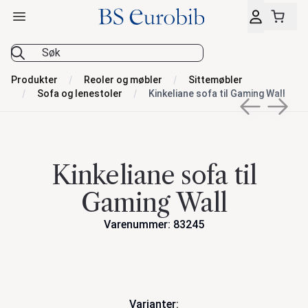
Åpne hovedmeny
BS Eurobib
Produkter
Reoler og møbler
Sittemøbler
Sofa og lenestoler
Kinkeliane sofa til Gaming Wall
Previous sli
Next s
Kinkeliane sofa til
Gaming Wall
Varenummer: 83245
Handlinger
Varianter: