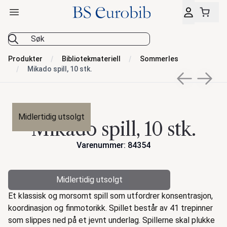
Åpne hovedmeny
BS Eurobib
Produkter
Bibliotekmateriell
Sommerles
Mikado spill, 10 stk.
Previous sli
Next s
Nyhet
Midlertidig utsolgt
Mikado spill, 10 stk.
Varenummer: 84354
Midlertidig utsolgt
Beskrivelse
Et klassisk og morsomt spill som utfordrer konsentrasjon,
koordinasjon og finmotorikk. Spillet består av 41 trepinner
som slippes ned på et jevnt underlag. Spillerne skal plukke