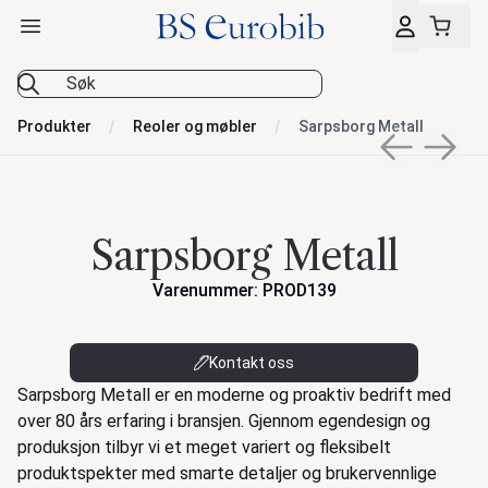
Åpne hovedmeny
BS Eurobib
Produkter
Reoler og møbler
Sarpsborg Metall
Previous sli
Next s
Sarpsborg Metall
Varenummer: PROD139
Kontakt oss
Beskrivelse
Sarpsborg Metall er en moderne og proaktiv bedrift med
over 80 års erfaring i bransjen. Gjennom egendesign og
produksjon tilbyr vi et meget variert og fleksibelt
produktspekter med smarte detaljer og brukervennlige