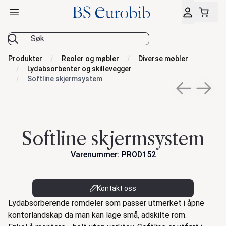
Åpne hovedmeny
BS Eurobib
Produkter
Reoler og møbler
Diverse møbler
Lydabsorbenter og skillevegger
Softline skjermsystem
Previous sli
Next s
Softline skjermsystem
Varenummer: PROD152
Kontakt oss
Beskrivelse
Lydabsorberende romdeler som passer utmerket i åpne
kontorlandskap da man kan lage små, adskilte rom.