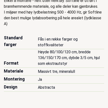
Enkel å montere - helt uten verktøy. Softline er utført i
brannhemmende materiale, og alle deler kan gjenbrukes.
I miljøer med høy lydbelastning 500 - 4000 Hz, gir Softline
den best mulige lydabsorbering på hele arealet (lydklasse
A)
Standard
Fås i en rekke farger og 
farger
stoffkvaliteter
Høyde 80/100/120 cm, bredde 
136/150/170 cm, dybde 3/5 cm, hjul 
Format
som ekstrautstyr
Materiale
Massivt tre, mineralull
Montering
Ja
Design
Abstracta