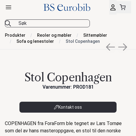
Åpne hovedmeny
BS Eurobib
Produkter
Reoler og møbler
Sittemøbler
Sofa og lenestoler
Stol Copenhagen
Previous sli
Next s
Stol Copenhagen
Varenummer: PROD181
Kontakt oss
Beskrivelse
COPENHAGEN fra ForaForm ble tegnet av Lars Tornøe
som del av hans masteroppgave, en stol til den norske