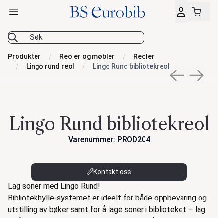
Åpne hovedmeny
BS Eurobib
Produkter
Reoler og møbler
Reoler
Lingo rund reol
Lingo Rund bibliotekreol
Previous sli
Next s
Lingo Rund bibliotekreol
Varenummer: PROD204
Kontakt oss
Beskrivelse
Lag soner med Lingo Rund!
Bibliotekhylle-systemet er ideelt for både oppbevaring og
utstilling av bøker samt for å lage soner i biblioteket – lag