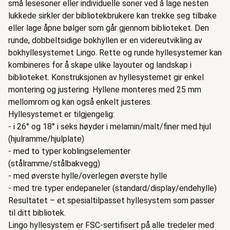
små lesesoner eller individuelle soner ved å lage nesten
lukkede sirkler der bibliotekbrukere kan trekke seg tilbake
eller lage åpne bølger som går gjennom biblioteket. Den
runde, dobbeltsidige bokhyllen er en videreutvikling av
bokhyllesystemet Lingo. Rette og runde hyllesystemer kan
kombineres for å skape ulike layouter og landskap i
biblioteket. Konstruksjonen av hyllesystemet gir enkel
montering og justering. Hyllene monteres med 25 mm
mellomrom og kan også enkelt justeres.
Hyllesystemet er tilgjengelig:
- i 26° og 18° i seks høyder i melamin/malt/finer med hjul
(hjulramme/hjulplate)
- med to typer koblingselementer
(stålramme/stålbakvegg)
- med øverste hylle/overlegen øverste hylle
- med tre typer endepaneler (standard/display/endehylle)
Resultatet – et spesialtilpasset hyllesystem som passer
til ditt bibliotek.
Lingo hyllesystem er FSC-sertifisert på alle tredeler med