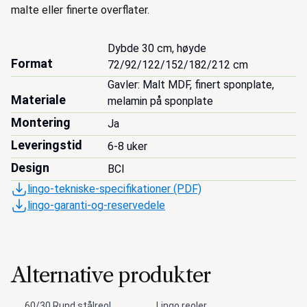
malte eller finerte overflater.
Dybde 30 cm, høyde 
Format
72/92/122/152/182/212 cm
Gavler: Malt MDF, finert sponplate, 
Materiale
melamin på sponplate
Montering
Ja
Leveringstid
6-8 uker
Design
BCI
lingo-tekniske-specifikationer (PDF)
lingo-garanti-og-reservedele
Alternative produkter
60/30 Rund stålreol
Lingo reoler