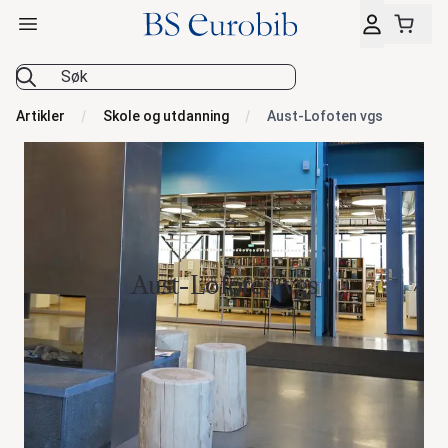
Åpne hovedmeny
BS Eurobib
Artikler
Skole og utdanning
Aust-Lofoten vgs
Aust-Lofoten vgs