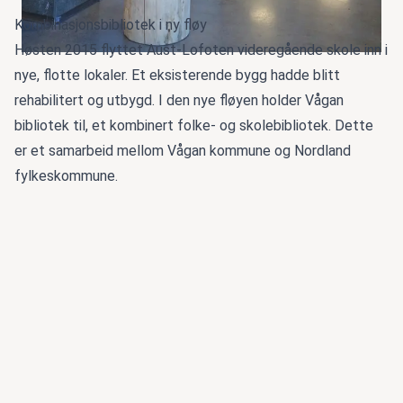
Kombinasjonsbibliotek i ny fløy
Høsten 2015 flyttet Aust-Lofoten videregående skole inn i
nye, flotte lokaler. Et eksisterende bygg hadde blitt
rehabilitert og utbygd. I den nye fløyen holder Vågan
bibliotek til, et kombinert folke- og skolebibliotek. Dette
er et samarbeid mellom Vågan kommune og Nordland
fylkeskommune.