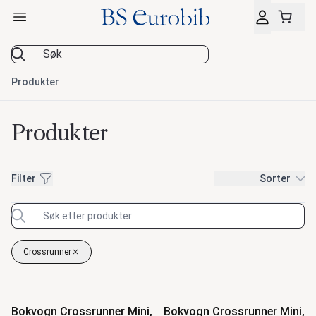
Åpne hovedmeny
BS Eurobib
Produkter
Produkter
Filter
Filter
Sorter
Crossrunner
Fjern filter
Produkter
Bokvogn Crossrunner Mini,
Bokvogn Crossrunner Mini,