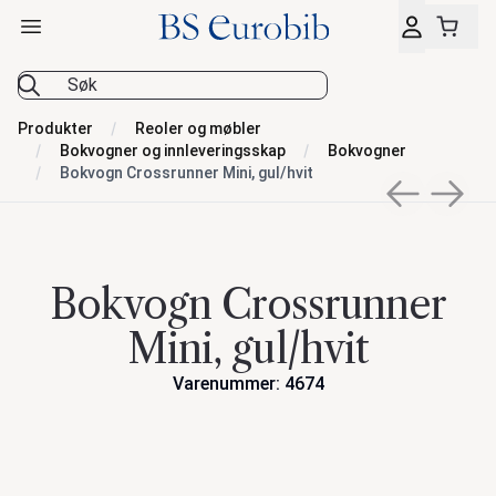
Åpne hovedmeny
BS Eurobib
Produkter
Reoler og møbler
Bokvogner og innleveringsskap
Bokvogner
Bokvogn Crossrunner Mini, gul/hvit
Previous sli
Next s
Bokvogn Crossrunner
Mini, gul/hvit
Varenummer: 4674
Handlinger