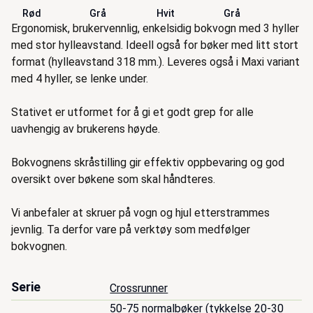
Rød
Grå
Hvit
Grå
Beskrivelse
Ergonomisk, brukervennlig, enkelsidig bokvogn med 3 hyller
med stor hylleavstand. Ideell også for bøker med litt stort
format (hylleavstand 318 mm.). Leveres også i Maxi variant
med 4 hyller, se lenke under.
Stativet er utformet for å gi et godt grep for alle
uavhengig av brukerens høyde.
Bokvognens skråstilling gir effektiv oppbevaring og god
oversikt over bøkene som skal håndteres.
Vi anbefaler at skruer på vogn og hjul etterstrammes
jevnlig. Ta derfor vare på verktøy som medfølger
bokvognen.
Serie
Crossrunner
50-75 normalbøker (tykkelse 20-30 