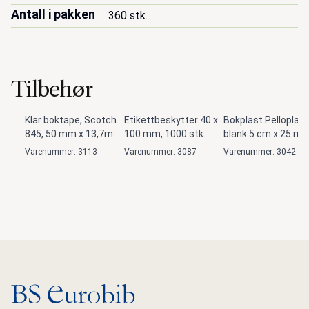
Antall i pakken
360 stk.
Tilbehør
Klar boktape, Scotch
Etikettbeskytter 40 x
Bokplast Pelloplast
845, 50 mm x 13,7m
100 mm, 1000 stk.
blank 5 cm x 25 m
Varenummer: 3113
Varenummer: 3087
Varenummer: 3042
Gå til hovedsiden