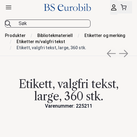
Åpne hovedmeny
BS Eurobib
Produkter
Bibliotekmateriell
Etiketter og merking
Etiketter m/valgfri tekst
Etikett, valgfri tekst, large, 360 stk.
Previous sli
Next s
Etikett, valgfri tekst,
large, 360 stk.
Varenummer: 225211
Handlinger