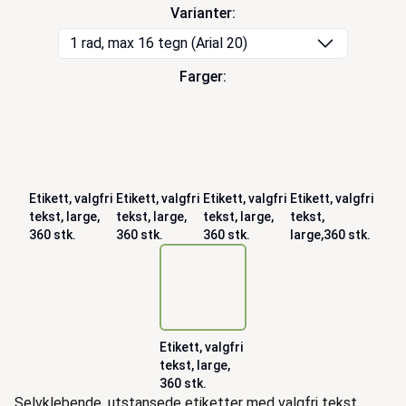
Varianter:
1 rad, max 16 tegn (Arial 20)
Farger:
Etikett, valgfri
Etikett, valgfri
Etikett, valgfri
Etikett, valgfri
tekst, large,
tekst, large,
tekst, large,
tekst,
360 stk.
360 stk.
360 stk.
large,360 stk.
Etikett, valgfri
tekst, large,
360 stk.
Beskrivelse
Selvklebende, utstansede etiketter med valgfri tekst.