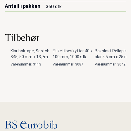
Antall i pakken
360 stk.
Tilbehør
Klar boktape, Scotch
Etikettbeskytter 40 x
Bokplast Pelloplast
845, 50 mm x 13,7m
100 mm, 1000 stk.
blank 5 cm x 25 m
Varenummer: 3113
Varenummer: 3087
Varenummer: 3042
Gå til hovedsiden