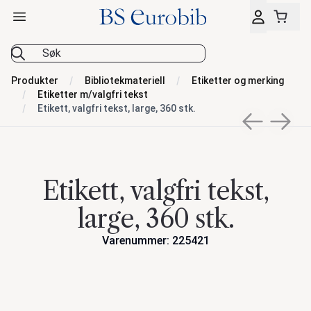
Åpne hovedmeny
BS Eurobib
Produkter
Bibliotekmateriell
Etiketter og merking
Etiketter m/valgfri tekst
Etikett, valgfri tekst, large, 360 stk.
Previous sli
Next s
Etikett, valgfri tekst,
large, 360 stk.
Varenummer: 225421
Handlinger