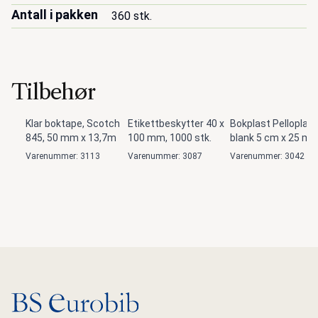
Antall i pakken
360 stk.
Tilbehør
Klar boktape, Scotch
Etikettbeskytter 40 x
Bokplast Pelloplast
845, 50 mm x 13,7m
100 mm, 1000 stk.
blank 5 cm x 25 m
Varenummer: 3113
Varenummer: 3087
Varenummer: 3042
Gå til hovedsiden