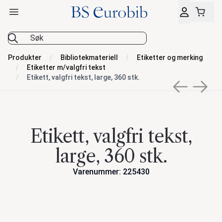
Åpne hovedmeny
BS Eurobib
Produkter
Bibliotekmateriell
Etiketter og merking
Etiketter m/valgfri tekst
Etikett, valgfri tekst, large, 360 stk.
Previous sli
Next s
Etikett, valgfri tekst,
large, 360 stk.
Varenummer: 225430
Handlinger