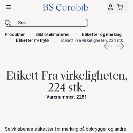
Åpne hovedmeny
BS Eurobib
Produkter
Bibliotekmateriell
Etiketter og merking
Etiketter m/trykk
Etikett Fra virkeligheten, 224 stk.
Previous sli
Next s
Etikett Fra virkeligheten,
224 stk.
Varenummer: 2281
Handlinger
Beskrivelse
Selvklebende etiketter for merking på bokrygger og andre