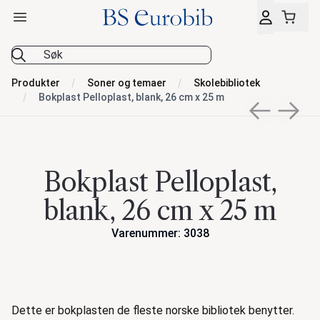
Åpne hovedmeny
BS Eurobib
Produkter
Soner og temaer
Skolebibliotek
Bokplast Pelloplast, blank, 26 cm x 25 m
Previous sli
Next s
Bokplast Pelloplast,
blank, 26 cm x 25 m
Varenummer: 3038
Handlinger
Beskrivelse
Dette er bokplasten de fleste norske bibliotek benytter.