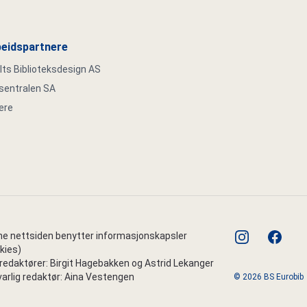
eidspartnere
s Biblioteksdesign AS
ksentralen SA
ere
instagram
faceboo
e nettsiden benytter informasjonskapsler
kies)
edaktører: Birgit Hagebakken og Astrid Lekanger
arlig redaktør: Aina Vestengen
© 2026 BS Eurobib