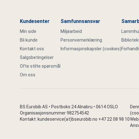
Kundesenter
Samfunnsansvar
Samarb
Min side
Miljøarbeid
Lammhult
Bli kunde
Personvernerklæring
Bibliote
Kontakt oss
Informasjonskapsler (cookies)
Forhandl
Salgsbetingelser
Ofte stilte spørsmål
Om oss
BS Eurobib AS • Postboks 24 Alnabru • 0614 OSLO
Denn
Organisasjonsnummer 982754542
(coo
Kontakt: kundeservice(at)bseurobib.no +47 22 08 98 10
Webr
Ansv