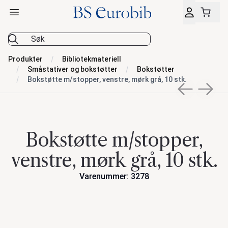
Åpne hovedmeny
BS Eurobib
Produkter
Bibliotekmateriell
Småstativer og bokstøtter
Bokstøtter
Bokstøtte m/stopper, venstre, mørk grå, 10 stk.
Previous sli
Next s
Bokstøtte m/stopper,
venstre, mørk grå, 10 stk.
Varenummer: 3278
Handlinger