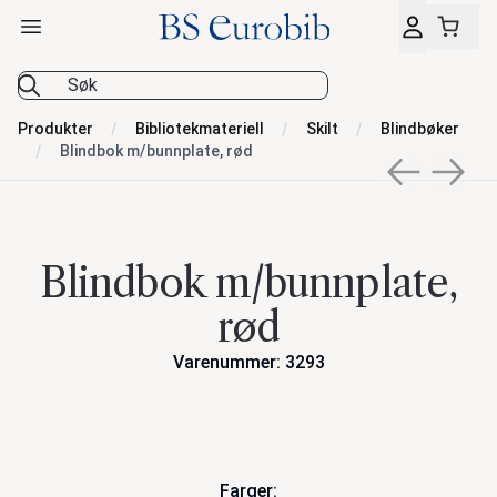
Åpne hovedmeny
BS Eurobib
Produkter
Bibliotekmateriell
Skilt
Blindbøker
Blindbok m/bunnplate, rød
Previous sli
Next s
Blindbok m/bunnplate,
rød
Varenummer: 3293
Handlinger
Farger: