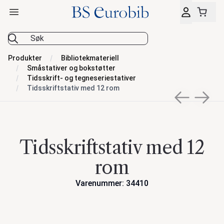
Åpne hovedmeny
BS Eurobib
Produkter
Bibliotekmateriell
Småstativer og bokstøtter
Tidsskrift- og tegneseriestativer
Tidsskriftstativ med 12 rom
Previous sli
Next s
Tidsskriftstativ med 12
rom
Varenummer: 34410
Handlinger