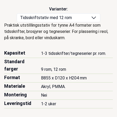
Varianter:
Tidsskriftstativ med 12 rom
Beskrivelse
Praktisk utstilllingsstativ for tynne A4 formater som
tidsskrifter, brosjyrer og tegneserier. For plassering i reol,
på skranke, bord eller vinduskarm.
Kapasitet
1-3 tidsskrifter/tegneserier pr. rom.
Standard
farger
9 rom, 12 rom
Format
B855 x D120 x H204 mm
Materiale
Akryl, PMMA.
Montering
Nei
Leveringstid
1-2 uker