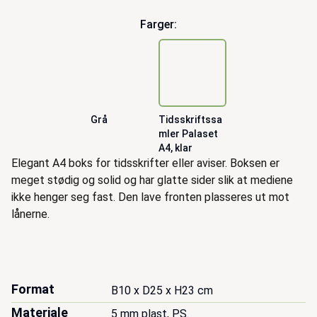
Farger:
Grå
Tidsskriftssa
mler Palaset
A4, klar
Beskrivelse
Elegant A4 boks for tidsskrifter eller aviser. Boksen er
meget stødig og solid og har glatte sider slik at mediene
ikke henger seg fast. Den lave fronten plasseres ut mot
lånerne.
Format
B10 x D25 x H23 cm
Materiale
5 mm plast, PS.