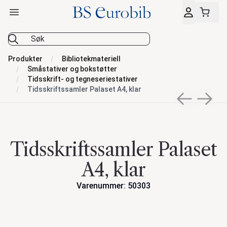
Åpne hovedmeny
BS Eurobib
Produkter
Bibliotekmateriell
Småstativer og bokstøtter
Tidsskrift- og tegneseriestativer
Tidsskriftssamler Palaset A4, klar
Previous sli
Next s
Tidsskriftssamler Palaset
A4, klar
Varenummer: 50303
Handlinger