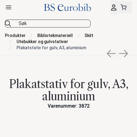
Åpne hovedmeny
BS Eurobib
Produkter
Bibliotekmateriell
Skilt
Utebukker og gulvstativer
Plakatstativ for gulv, A3, aluminium
Previous sli
Next s
Plakatstativ for gulv, A3,
aluminium
Varenummer: 3872
Handlinger