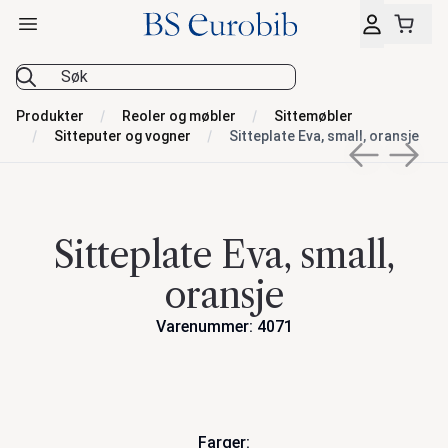
Åpne hovedmeny
BS Eurobib
Produkter
Reoler og møbler
Sittemøbler
Sitteputer og vogner
Sitteplate Eva, small, oransje
Previous sli
Next s
Sitteplate Eva, small,
oransje
Varenummer: 4071
Handlinger
Farger: