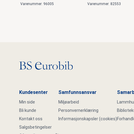
Varenummer: 96005
Varenummer: 82553
Gå til hovedsiden
Kundesenter
Samfunnsansvar
Samarb
Min side
Miljøarbeid
Lammhult
Bli kunde
Personvernerklæring
Bibliote
Kontakt oss
Informasjonskapsler (cookies)
Forhandl
Salgsbetingelser