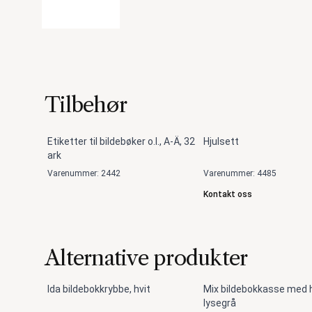
Tilbehør
Etiketter til bildebøker o.l., A-Ä, 32
Hjulsett
ark
Varenummer: 2442
Varenummer: 4485
Kontakt oss
Alternative produkter
Ida bildebokkrybbe, hvit
Mix bildebokkasse med h
lysegrå