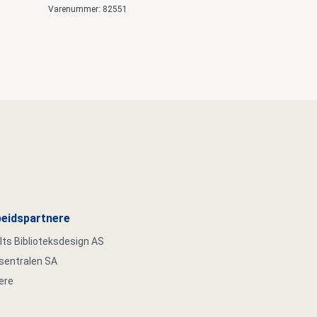
Varenummer: 82551
eidspartnere
s Biblioteksdesign AS
ksentralen SA
ere