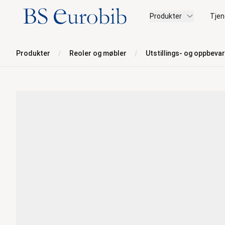
BS Eurobib
Produkter
Tjen
Produkter
Reoler og møbler
Utstillings- og oppbeva