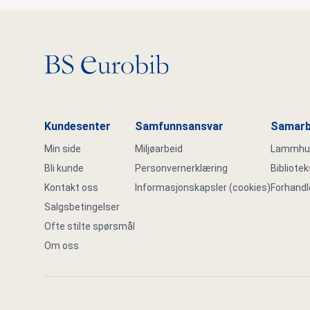
Gå til hovedsiden
Kundesenter
Samfunnsansvar
Samarb
Min side
Miljøarbeid
Lammhult
Bli kunde
Personvernerklæring
Bibliote
Kontakt oss
Informasjonskapsler (cookies)
Forhandl
Salgsbetingelser
Ofte stilte spørsmål
Om oss