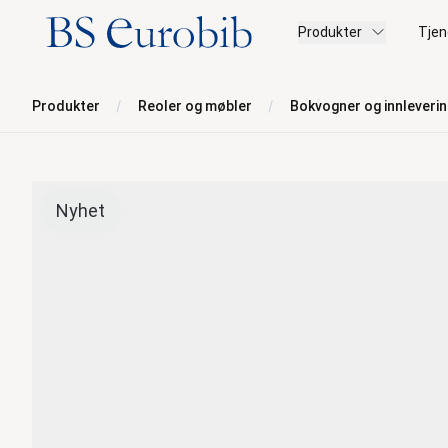
BS Eurobib
Produkter
Tjen
Produkter
Reoler og møbler
Bokvogner og innleveri
Nyhet