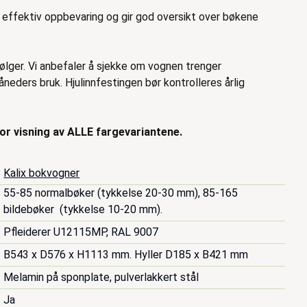
r effektiv oppbevaring og gir god oversikt over bøkene
lger. Vi anbefaler å sjekke om vognen trenger
neders bruk. Hjulinnfestingen bør kontrolleres årlig
for visning av ALLE fargevariantene.
Kalix bokvogner
55-85 normalbøker (tykkelse 20-30 mm), 85-165 
bildebøker  (tykkelse 10-20 mm).
Pfleiderer U12115MP, RAL 9007
B543 x D576 x H1113 mm. Hyller D185 x B421 mm
Melamin på sponplate, pulverlakkert stål
Ja