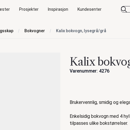
ester
Prosjekter
Inspirasjon
Kundesenter
ngsskap
Bokvogner
Kalix bokvogn, lysegrå/grå
Kalix bokvog
Varenummer: 4276
Handlinger
Beskrivelse
Brukervennlig, smidig og eleg
Enkelsidig bokvogn med 4 hyll
tilpasses ulike bokstørrelser.