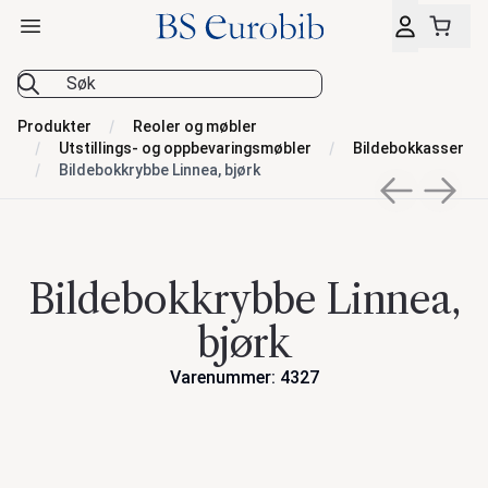
Åpne hovedmeny
BS Eurobib
Produkter
Reoler og møbler
Utstillings- og oppbevaringsmøbler
Bildebokkasser
Bildebokkrybbe Linnea, bjørk
Previous sli
Next s
Bildebokkrybbe Linnea,
bjørk
Varenummer: 4327
Handlinger