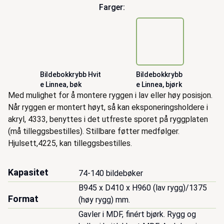
Farger:
Bildebokkrybb
Hvit
Bildebokkrybb
e Linnea, bøk
e Linnea, bjørk
Beskrivelse
Med mulighet for å montere ryggen i lav eller høy posisjon.
Når ryggen er montert høyt, så kan eksponeringsholdere i
akryl, 4333, benyttes i det utfreste sporet på ryggplaten
(må tilleggsbestilles). Stillbare føtter medfølger.
Hjulsett,4225, kan tilleggsbestilles.
Kapasitet
74-140 bildebøker
B945 x D410 x H960 (lav rygg)/1375 
Format
Gavler i MDF, finért bjørk. Rygg og 